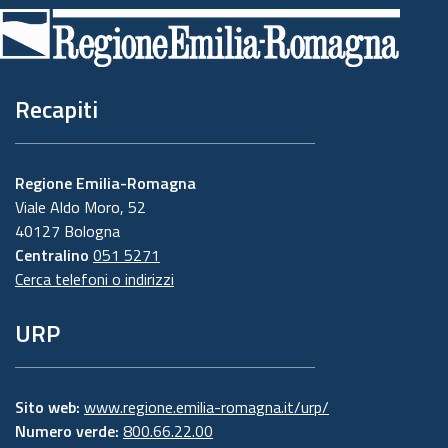
di
pagina
Recapiti
Regione Emilia-Romagna
Viale Aldo Moro, 52
40127 Bologna
Centralino
051 5271
Cerca telefoni o indirizzi
URP
Sito web:
www.regione.emilia-romagna.it/urp/
Numero verde:
800.66.22.00