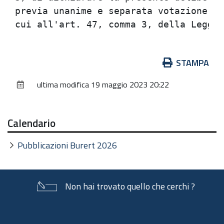
previa unanime e separata votazione, a
Azioni
STAMPA
sul
ultima modifica
19 maggio 2023 20:22
documento
Calendario
Pubblicazioni Burert 2026
Non hai trovato quello che cerchi ?
Piè