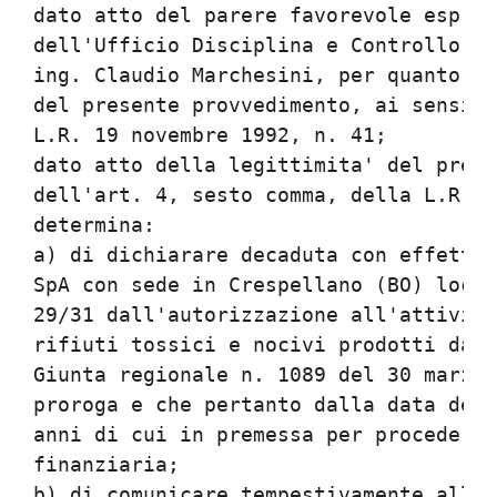
dato atto del parere favorevole espres
dell'Ufficio Disciplina e Controllo de
ing. Claudio Marchesini, per quanto ri
del presente provvedimento, ai sensi d
L.R. 19 novembre 1992, n. 41;         
dato atto della legittimita' del prese
dell'art. 4, sesto comma, della L.R. 1
determina:                            
a) di dichiarare decaduta con effetto 
SpA con sede in Crespellano (BO) local
29/31 dall'autorizzazione all'attivita
rifiuti tossici e nocivi prodotti da t
Giunta regionale n. 1089 del 30 marzo 
proroga e che pertanto dalla data del 
anni di cui in premessa per procedere 
finanziaria;                          
b) di comunicare tempestivamente alla 