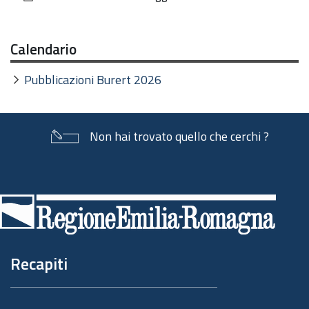
documento
Calendario
Pubblicazioni Burert 2026
Non hai trovato quello che cerchi ?
Piè
di
pagina
Recapiti