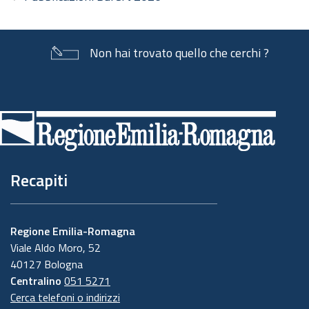
Non hai trovato quello che cerchi ?
Piè
di
pagina
Recapiti
Regione Emilia-Romagna
Viale Aldo Moro, 52
40127 Bologna
Centralino
051 5271
Cerca telefoni o indirizzi