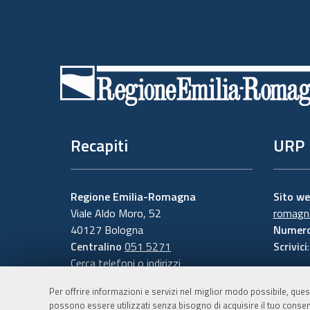
Piè
di
pagina
Recapiti
URP
Regione Emilia-Romagna
Sito w
Viale Aldo Moro, 52
romagna
40127 Bologna
Numero
Centralino
051 5271
Scrivici
Cerca telefoni o indirizzi
Per offrire informazioni e servizi nel miglior modo possibile, ques
possono essere utilizzati senza bisogno di acquisire il tuo consen