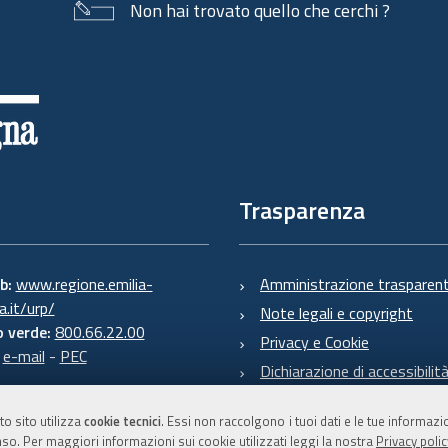
Non hai trovato quello che cerchi ?
Trasparenza
eb:
www.regione.emilia-
Amministrazione trasparen
.it/urp/
Note legali e copyright
 verde:
800.66.22.00
Privacy e Cookie
:
e-mail
-
PEC
Dichiarazione di accessibilit
to sito utilizza
cookie tecnici
. Essi non raccolgono i tuoi dati e le tue informaz
so. Per maggiori informazioni sui cookie utilizzati leggi la nostra
Privacy polic