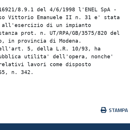
6921/8.9.1 del 4/6/1998 l'ENEL SpA -     
o Vittorio Emanuele II n. 31 e' stata    
all'esercizio di un impianto             
tanza prot. n. UT/RPA/GB/3575/820 del    
, in provincia di Modena.                
ll'art. 5, della L.R. 10/93, ha          
bblica utilita' dell'opera, nonche'      
elativi lavori come disposto             
5, n. 342.                               
                                         
Azioni
STAMPA
sul
documento