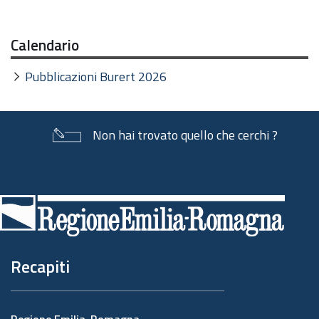
Calendario
Pubblicazioni Burert 2026
Non hai trovato quello che cerchi ?
Piè
di
pagina
Recapiti
Regione Emilia-Romagna