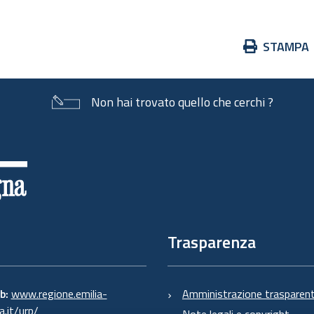
Azioni
STAMPA
sul
documento
Non hai trovato quello che cerchi ?
Trasparenza
eb:
www.regione.emilia-
Amministrazione trasparen
.it/urp/