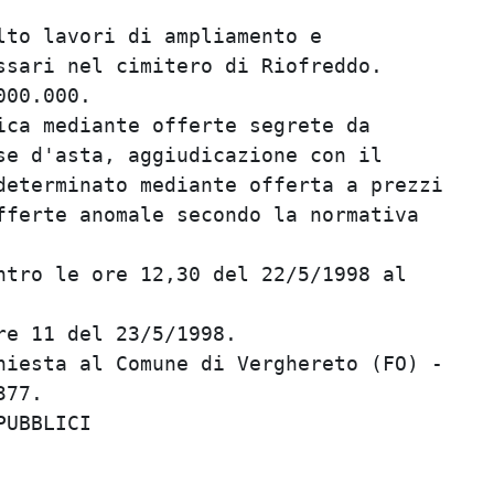
to lavori di ampliamento e               
sari nel cimitero di Riofreddo.          
00.000.                                  
ca mediante offerte segrete da           
e d'asta, aggiudicazione con il          
eterminato mediante offerta a prezzi     
ferte anomale secondo la normativa       
                                         
tro le ore 12,30 del 22/5/1998 al        
                                         
e 11 del 23/5/1998.                      
iesta al Comune di Verghereto (FO) -     
77.                                      
UBBLICI                                  
                                         