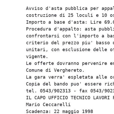
Avviso d'asta pubblica per appal
costruzione di 25 loculi e 10 os
Importo a base d'asta: Lire 69.0
Procedura d'appalto: asta pubbli
confrontarsi con l'importo a bas
criterio del prezzo piu' basso d
unitari, con esclusione delle of
vigente.                        
Le offerte dovranno pervenire en
Comune di Verghereto.           
La gara verra' espletata alle or
Copia del bando puo' essere rich
tel. 0543/902313 - fax 0543/9023
IL CAPO UFFICIO TECNICO LAVORI P
Mario Ceccarelli                