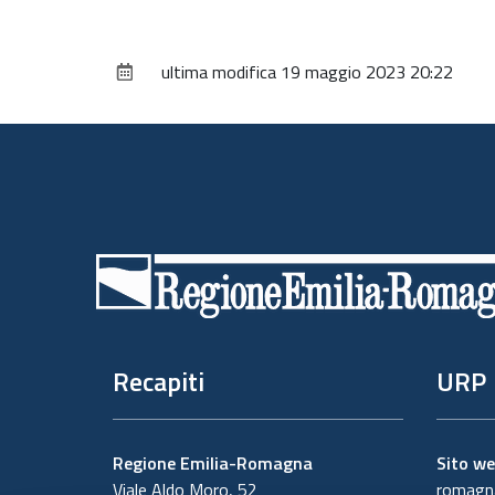
ultima modifica
19 maggio 2023 20:22
Piè
di
pagina
Recapiti
URP
Regione Emilia-Romagna
Sito w
Viale Aldo Moro, 52
romagna