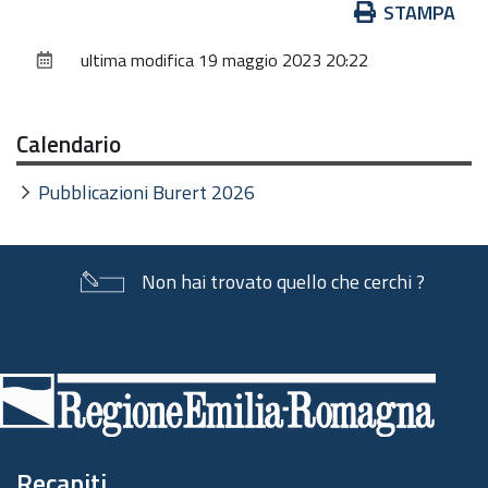
Azioni
STAMPA
sul
ultima modifica
19 maggio 2023 20:22
documento
Calendario
Pubblicazioni Burert 2026
Non hai trovato quello che cerchi ?
Piè
di
pagina
Recapiti