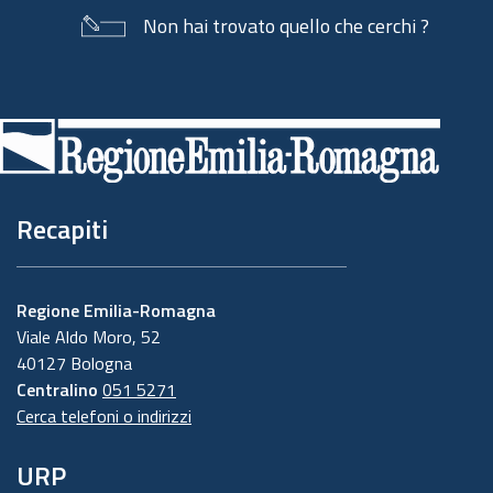
Non hai trovato quello che cerchi ?
Piè
di
pagina
Recapiti
Regione Emilia-Romagna
Viale Aldo Moro, 52
40127 Bologna
Centralino
051 5271
Cerca telefoni o indirizzi
URP