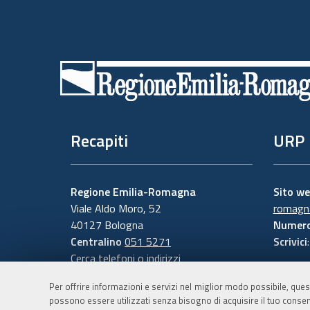
Piè
di
pagina
Recapiti
URP
Regione Emilia-Romagna
Sito w
Viale Aldo Moro, 52
romagna
40127 Bologna
Numero
Centralino
051 5271
Scrivici
Cerca telefoni o indirizzi
Per offrire informazioni e servizi nel miglior modo possibile, ques
possono essere utilizzati senza bisogno di acquisire il tuo consen