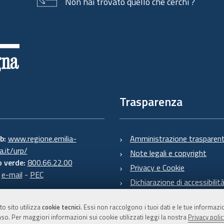
Non hai trovato quello che cerchi ?
Trasparenza
eb:
www.regione.emilia-
Amministrazione trasparen
.it/urp/
Note legali e copyright
 verde:
800.66.22.00
Privacy e Cookie
:
e-mail
-
PEC
Dichiarazione di accessibilit
to sito utilizza
cookie tecnici
. Essi non raccolgono i tuoi dati e le tue informaz
so. Per maggiori informazioni sui cookie utilizzati leggi la nostra
Privacy polic