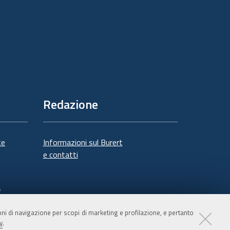
Redazione
te
Informazioni sul Burert
e contatti
à
ioni di navigazione per scopi di marketing e profilazione, e pertanto
y
.