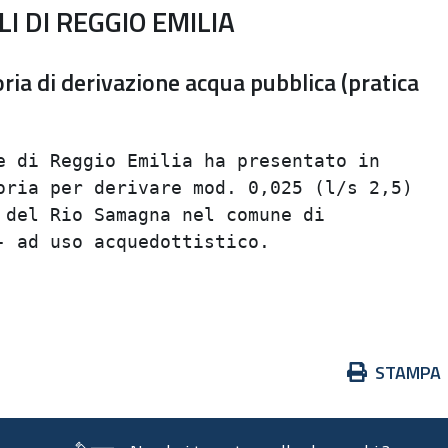
I DI REGGIO EMILIA
ia di derivazione acqua pubblica (pratica
 di Reggio Emilia ha presentato in       
ria per derivare mod. 0,025 (l/s 2,5)    
del Rio Samagna nel comune di            
 ad uso acquedottistico.                 
                                         
Azioni
STAMPA
sul
documento