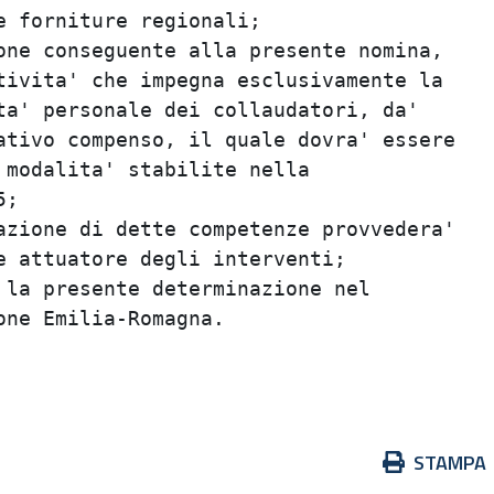
 forniture regionali;                    
ne conseguente alla presente nomina,     
ivita' che impegna esclusivamente la     
a' personale dei collaudatori, da'       
tivo compenso, il quale dovra' essere    
modalita' stabilite nella                
;                                        
zione di dette competenze provvedera'    
 attuatore degli interventi;             
la presente determinazione nel           
ne Emilia-Romagna.                       
                                         
Azioni
STAMPA
sul