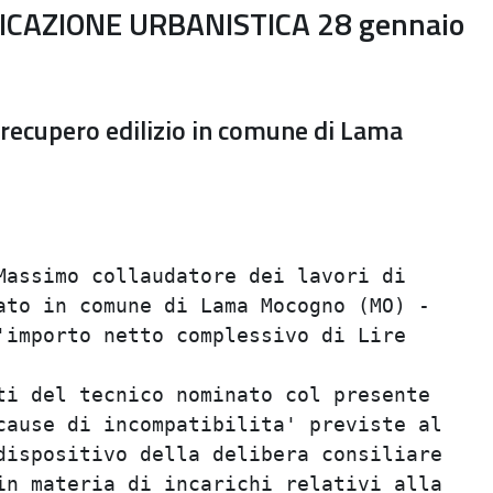
CAZIONE URBANISTICA 28 gennaio
 recupero edilizio in comune di Lama
                                         
                                         
assimo collaudatore dei lavori di        
to in comune di Lama Mocogno (MO) -      
importo netto complessivo di Lire        
                                         
i del tecnico nominato col presente      
ause di incompatibilita' previste al     
ispositivo della delibera consiliare     
n materia di incarichi relativi alla     