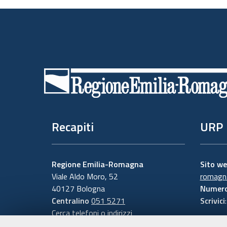
Piè
di
pagina
Recapiti
URP
Regione Emilia-Romagna
Sito w
Viale Aldo Moro, 52
romagna
40127 Bologna
Numero
Centralino
051 5271
Scrivici
Cerca telefoni o indirizzi