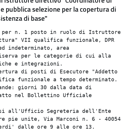
i Istruttore direttivo "Coordinatore di
 e pubblica selezione per la copertura di
sistenza di base"
per n. 1 posto in ruolo di Istruttore    
tura" VII qualifica funzionale, DPR      
d indeterminato, area                    
serva per le categorie di cui alla       
che e integrazioni.                      
rtura di posti di Esecutore "Addetto     
fica funzionale a tempo determinato.     
nde: giorni 30 dalla data di             
tto nel Bollettino Ufficiale             
                                         
i all'Ufficio Segreteria dell'Ente       
e pie unite, Via Marconi n. 6 - 40054    
rdi' dalle ore 9 alle ore 13.            