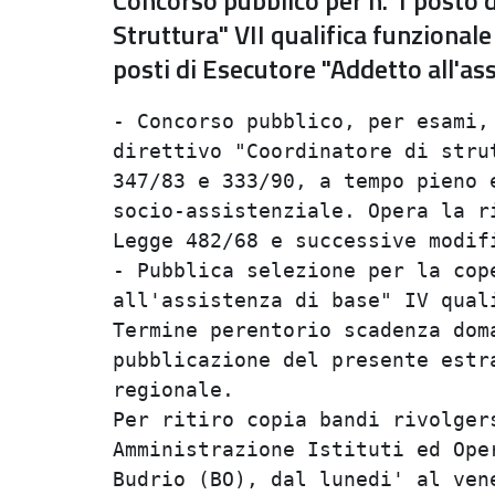
Concorso pubblico per n. 1 posto d
Struttura" VII qualifica funzionale
posti di Esecutore "Addetto all'as
- Concorso pubblico, per esami, 
direttivo "Coordinatore di strut
347/83 e 333/90, a tempo pieno e
socio-assistenziale. Opera la ri
Legge 482/68 e successive modifi
- Pubblica selezione per la cope
all'assistenza di base" IV quali
Termine perentorio scadenza doma
pubblicazione del presente estra
regionale.                      
Per ritiro copia bandi rivolgers
Amministrazione Istituti ed Oper
Budrio (BO), dal lunedi' al vene