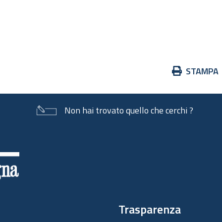
                                         
                                         
Azioni
STAMPA
sul
documento
Non hai trovato quello che cerchi ?
Trasparenza