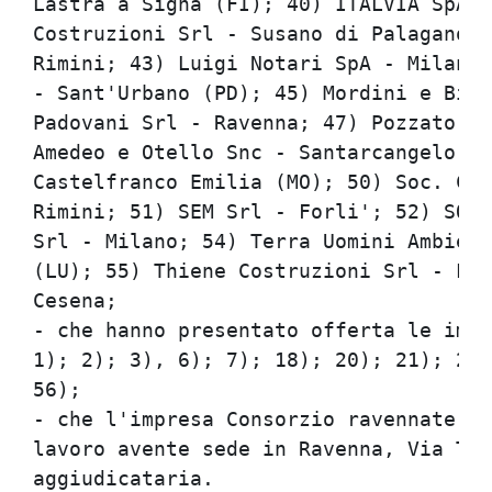
Lastra a Signa (FI); 40) ITALVIA SpA -
Costruzioni Srl - Susano di Palagano (
Rimini; 43) Luigi Notari SpA - Milano;
- Sant'Urbano (PD); 45) Mordini e Bitt
Padovani Srl - Ravenna; 47) Pozzato Sr
Amedeo e Otello Snc - Santarcangelo (R
Castelfranco Emilia (MO); 50) Soc. Coo
Rimini; 51) SEM Srl - Forli'; 52) SOVE
Srl - Milano; 54) Terra Uomini Ambient
(LU); 55) Thiene Costruzioni Srl - Lon
Cesena;                               
- che hanno presentato offerta le impr
1); 2); 3), 6); 7); 18); 20); 21); 26)
56);                                  
- che l'impresa Consorzio ravennate de
lavoro avente sede in Ravenna, Via Teo
aggiudicataria.                       