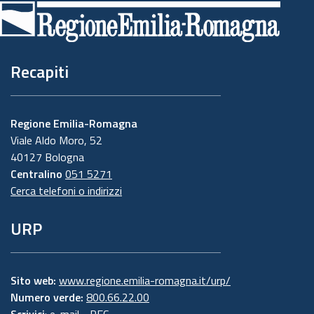
di
pagina
Recapiti
Regione Emilia-Romagna
Viale Aldo Moro, 52
40127 Bologna
Centralino
051 5271
Cerca telefoni o indirizzi
URP
Sito web:
www.regione.emilia-romagna.it/urp/
Numero verde:
800.66.22.00
Scrivici
:
e-mail
-
PEC