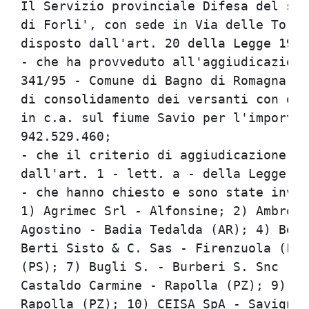
Il Servizio provinciale Difesa del suo
di Forli', con sede in Via delle Torri
disposto dall'art. 20 della Legge 19/3
- che ha provveduto all'aggiudicazione
341/95 - Comune di Bagno di Romagna, l
di consolidamento dei versanti con ope
in c.a. sul fiume Savio per l'importo 
942.529.460;                          
- che il criterio di aggiudicazione ad
dall'art. 1 - lett. a - della Legge 2/
- che hanno chiesto e sono state invit
1) Agrimec Srl - Alfonsine; 2) Ambroge
Agostino - Badia Tedalda (AR); 4) Bena
Berti Sisto & C. Sas - Firenzuola (FI)
(PS); 7) Bugli S. - Burberi S. Snc - R
Castaldo Carmine - Rapolla (PZ); 9) Ca
Rapolla (PZ); 10) CEISA SpA - Savignan