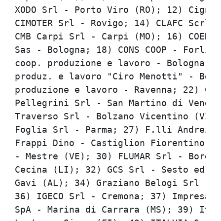
XODO Srl - Porto Viro (RO); 12) Cignon
CIMOTER Srl - Rovigo; 14) CLAFC Scrl -
CMB Carpi Srl - Carpi (MO); 16) COEDAR
Sas - Bologna; 18) CONS COOP - Forli';
coop. produzione e lavoro - Bologna; 2
produz. e lavoro "Ciro Menotti" - Bolo
produzione e lavoro - Ravenna; 22) COS
Pellegrini Srl - San Martino di Venezz
Traverso Srl - Bolzano Vicentino (VI);
Foglia Srl - Parma; 27) F.lli Andreini
Frappi Dino - Castiglion Fiorentino (A
- Mestre (VE); 30) FLUMAR Srl - Borett
Cecina (LI); 32) GCS Srl - Sesto ed Un
Gavi (AL); 34) Graziano Belogi Srl - R
36) IGECO Srl - Cremona; 37) Impresa C
SpA - Marina di Carrara (MS); 39) Ital