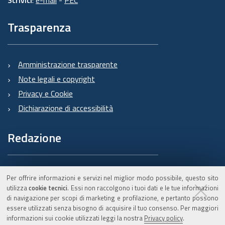
Trasparenza
Amministrazione trasparente
Note legali e copyright
Privacy e Cookie
Dichiarazione di accessibilità
Redazione
Informazioni sul Burert
Per offrire informazioni e servizi nel miglior modo possibile, questo sito
e contatti
utilizza
cookie tecnici
. Essi non raccolgono i tuoi dati e le tue informazioni
di navigazione per scopi di marketing e profilazione, e pertanto possono
essere utilizzati senza bisogno di acquisire il tuo consenso. Per maggiori
informazioni sui cookie utilizzati leggi la nostra
Privacy policy
.