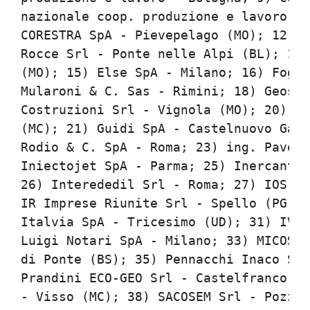
nazionale coop. produzione e lavoro "C
CORESTRA SpA - Pievepelago (MO); 12) C
Rocce Srl - Ponte nelle Alpi (BL); 14)
(MO); 15) Else SpA - Milano; 16) Fogli
Mularoni & C. Sas - Rimini; 18) Geoson
Costruzioni Srl - Vignola (MO); 20) GC
(MC); 21) Guidi SpA - Castelnuovo Garf
Rodio & C. SpA - Roma; 23) ing. Pavesi
Iniectojet SpA - Parma; 25) Inercant. 
26) Interededil Srl - Roma; 27) IOS Sp
IR Imprese Riunite Srl - Spello (PG); 
Italvia SpA - Tricesimo (UD); 31) IVEC
Luigi Notari SpA - Milano; 33) MICOS S
di Ponte (BS); 35) Pennacchi Inaco Srl
Prandini ECO-GEO Srl - Castelfranco Em
- Visso (MC); 38) SACOSEM Srl - Pozzuo