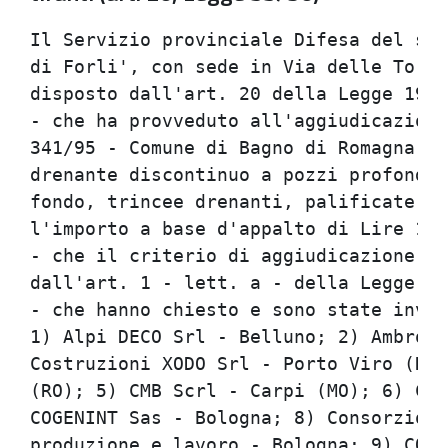
Il Servizio provinciale Difesa del suo
di Forli', con sede in Via delle Torri
disposto dall'art. 20 della Legge 19/3
- che ha provveduto all'aggiudicazione
341/95 - Comune di Bagno di Romagna, l
drenante discontinuo a pozzi profondi,
fondo, trincee drenanti, palificate an
l'importo a base d'appalto di Lire 1.1
- che il criterio di aggiudicazione ad
dall'art. 1 - lett. a - della Legge 2/
- che hanno chiesto e sono state invit
1) Alpi DECO Srl - Belluno; 2) Ambroge
Costruzioni XODO Srl - Porto Viro (RO)
(RO); 5) CMB Scrl - Carpi (MO); 6) COE
COGENINT Sas - Bologna; 8) Consorzio e
produzione e lavoro - Bologna; 9) CONS