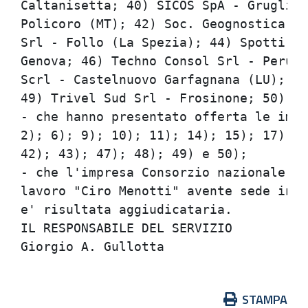
Caltanisetta; 40) SICOS SpA - Gruglias
Policoro (MT); 42) Soc. Geognostica Um
Srl - Follo (La Spezia); 44) Spotti En
Genova; 46) Techno Consol Srl - Perugi
Scrl - Castelnuovo Garfagnana (LU); 48
49) Trivel Sud Srl - Frosinone; 50) VI
- che hanno presentato offerta le impr
2); 6); 9); 10); 11); 14); 15); 17); 1
42); 43); 47); 48); 49) e 50);        
- che l'impresa Consorzio nazionale co
lavoro "Ciro Menotti" avente sede in B
e' risultata aggiudicataria.          
IL RESPONSABILE DEL SERVIZIO          
Azioni
STAMPA