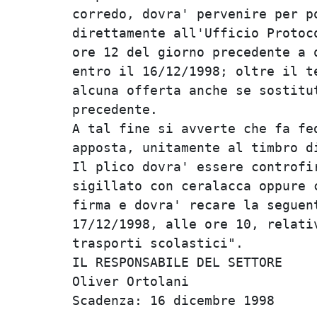
corredo, dovra' pervenire per po
direttamente all'Ufficio Protoco
ore 12 del giorno precedente a q
entro il 16/12/1998; oltre il te
alcuna offerta anche se sostitut
precedente.                     
A tal fine si avverte che fa fed
apposta, unitamente al timbro di
Il plico dovra' essere controfir
sigillato con ceralacca oppure c
firma e dovra' recare la seguent
17/12/1998, alle ore 10, relativ
trasporti scolastici".          
IL RESPONSABILE DEL SETTORE     
Oliver Ortolani                 