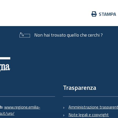
Azioni
STAMPA
sul
documento
Non hai trovato quello che cerchi ?
Trasparenza
eb:
www.regione.emilia-
Amministrazione trasparen
.it/urp/
Note legali e copyright