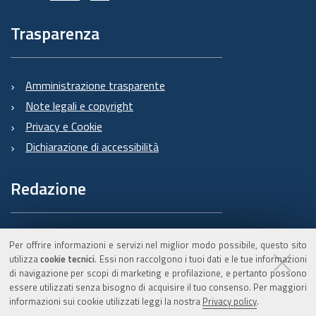
Trasparenza
Amministrazione trasparente
Note legali e copyright
Privacy e Cookie
Dichiarazione di accessibilità
Redazione
Informazioni sul Burert
Per offrire informazioni e servizi nel miglior modo possibile, questo sito
e contatti
utilizza
cookie tecnici
. Essi non raccolgono i tuoi dati e le tue informazioni
di navigazione per scopi di marketing e profilazione, e pertanto possono
essere utilizzati senza bisogno di acquisire il tuo consenso. Per maggiori
informazioni sui cookie utilizzati leggi la nostra
Privacy policy
.