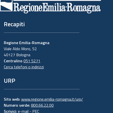
pagina
Recapiti
Regione Emilia-Romagna
Viale Aldo Moro, 52
40127 Bologna
Centralino
051 5271
Cerca telefoni o indirizzi
URP
Sito web:
www.regione.emilia-romagna.it/urp/
Numero verde:
800.66.22.00
Scrivici
:
e-mail
-
PEC