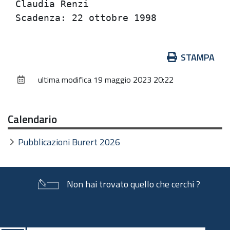
Claudia Renzi                         
Azioni
STAMPA
sul
ultima modifica
19 maggio 2023 20:22
documento
Calendario
Pubblicazioni Burert 2026
Non hai trovato quello che cerchi ?
Piè
di