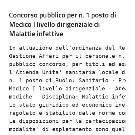
Concorso pubblico per n. 1 posto di
Medico I livello dirigenziale di
Malattie infettive
In attuazione dell'ordinanza del Responsabile Unita' Operativa                  
Gestione Affari per il personale n. 158 del 20/4/1998, e' bandito               
pubblico concorso, per titoli ed esami, per la copertura, presso                
l'Azienda Unita' sanitaria locale di Cesena di                                  
n. 1 posto di Ruolo: Sanitario - Profilo professionale: Medici -                
Medico I livello dirigenziale - Area medica e delle specialita'                 
mediche - Disciplina: Malattie infettive.                                       
Lo stato giuridico ed economico inerente al posto messo a concorso e'           
regolato e stabilito dalle norme contrattuali vigenti.                          
Le disposizioni per la partecipazione al concorso e le relative                 
modalita' di espletamento sono quelle stabilite dalle norme e                   
procedure concorsuali di cui al DLgs 30/12/1992, n. 502 e successive            
modificazioni ed integrazioni, al DLgs 3/2/1993, n. 29 e successive             
modificazioni ed integrazioni, al DPR 10/12/1997, n. 483, nonche' al            
DPR 10/12/1997, n. 484.                                                         
A norma dell'art. 7 del DLgs 3/2/1993, n. 29, e successive                      
modificazioni, e' garantita parita' e pari opportunita' tra uomini e            
donne per l'accesso al lavoro ed al relativo trattamento sul lavoro.            
1) Requisiti di ammissione                                                      
Possono partecipare al concorso coloro che siano in possesso dei                
seguenti requisiti:                                                             
a) cittadinanza italiana, salve le equiparazioni stabilite dalle                
leggi vigenti, o cittadinanza di uno dei Paesi dell'Unione Europea;             
b) idoneita' fisica all'impiego. L'accertamento dell'idoneita' fisica           
all'impiego sara' effettuato a cura della Azienda Unita' sanitaria              
locale, prima dell'immissione in servizio. Per il personale                     
dipendente da pubbliche Amministrazioni, ovvero dipendente dagli                
Ospedali ed Enti di cui agli artt. 25 e 26, comma 1, DPR 20/12/1979,            
n. 761, si dara' luogo ad accertamenti preventivi all'assunzione, ai            
sensi dell'art. 16, comma 2, paragrafo a) del DLgs 19/9/1994, n. 626;           
c) laurea in Medicina e Chirurgia;                                              
d) specializzazione nella disciplina oggetto del concorso ovvero in             
disciplina equipollente. Ai sensi dell'art. 74, DPR 10/12/1997, n.              
483, limitatamente ad un biennio dall'entrata in vigore del predetto            
decreto, la specializzazione nella disciplina puo' essere sostituita            
dalla specializzazione in una disciplina affine;                                
e) iscrizione all'Albo dell'Ordine dei medici-chirurghi. L'iscrizione           
al corripondente Albo professionale di uno dei Paesi dell'Unione                
Europea consente la partecipazione ai concorsi, fermo restando                  
l'obbligo dell'iscrizione all'Albo in Italia prima dell'assunzione in           
servizio. All'atto dell'assunzione del vincitore, l'iscrizione dovra'           
essere attestata da certificato in data non anteriore a sei mesi da             
quella della comunicazione di nomina, da cui risulti comunque una               
data di iscrizione antecedente a quella di scadenza del bando.                  
Il personale del ruolo sanitario in servizio di ruolo alla data                 
dell'1/2/1998, e' esentato dal requisito della specializzazione nella           
disciplina relativa al posto di ruolo gia' ricoperto alla predetta              
data per la partecipazione ai concorsi presso le Aziende Unita'                 
sanitarie locali e le Aziende Ospedaliere diverse da quelle di                  
appartenenza.                                                                   
Tutti i suddetti requisiti devono essere posseduti alla data di                 
scadenza del termine stabilito per la presentazione delle domande di            
ammissione.                                                                     
Non possono accedere agli impieghi coloro che siano stati esclusi               
dall'elettorato attivo nonche' coloro che siano stati dispensati                
dall'impiego presso pubbliche Amministrazioni per aver conseguito               
l'impiego stesso mediante la produzione di documenti falsi o viziati            
da invalita' non sanabile.                                                  