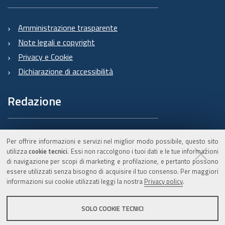
Amministrazione trasparente
Note legali e copyright
Privacy e Cookie
Dichiarazione di accessibilità
Redazione
Informazioni sul Burert
Per offrire informazioni e servizi nel miglior modo possibile, questo sito
e contatti
utilizza
cookie tecnici
. Essi non raccolgono i tuoi dati e le tue informazioni
di navigazione per scopi di marketing e profilazione, e pertanto possono
essere utilizzati senza bisogno di acquisire il tuo consenso. Per maggiori
informazioni sui cookie utilizzati leggi la nostra
Privacy policy
.
C.F. 800.625.903.79
SOLO COOKIE TECNICI