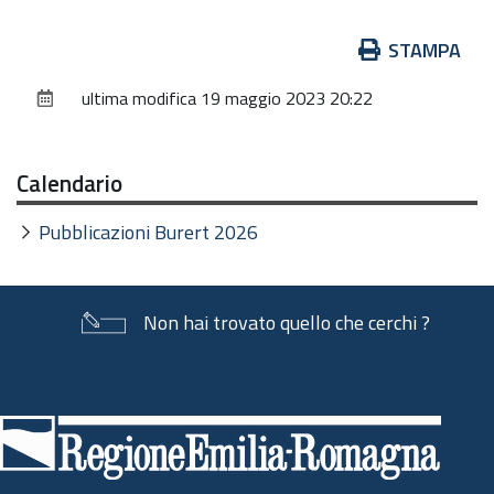
Azioni
STAMPA
sul
ultima modifica
19 maggio 2023 20:22
documento
Calendario
Pubblicazioni Burert 2026
Non hai trovato quello che cerchi ?
Piè
di
pagina