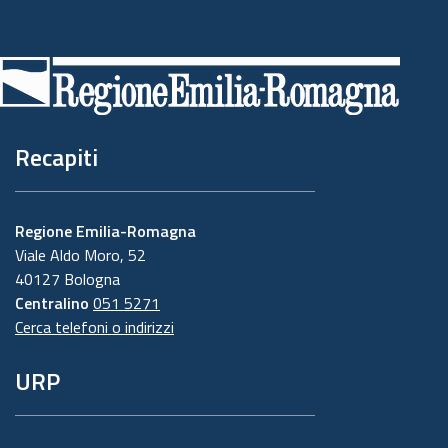
Piè
di
pagina
Recapiti
Regione Emilia-Romagna
Viale Aldo Moro, 52
40127 Bologna
Centralino
051 5271
Cerca telefoni o indirizzi
URP