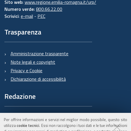
Sito web:
www.regione.emilia-romagna.it/urp/
Numero verde:
800.66.22.00
Scrivici
:
e-mail
-
PEC
Trasparenza
Amministrazione trasparente
Note legali e copyright
Privacy e Cookie
Dichiarazione di accessibilità
Redazione
Informazioni sul Burert
Per offrire informazioni e servizi nel miglior modo possibile, questo sito
e contatti
utilizza
cookie tecnici
. Essi non raccolgono i tuoi dati e le tue informazioni