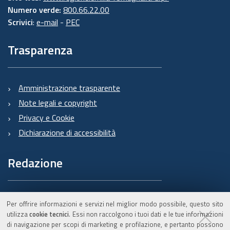
Numero verde:
800.66.22.00
Scrivici
:
e-mail
-
PEC
Trasparenza
Amministrazione trasparente
Note legali e copyright
Privacy e Cookie
Dichiarazione di accessibilità
Redazione
Informazioni sul Burert
Per offrire informazioni e servizi nel miglior modo possibile, questo sito
e contatti
utilizza
cookie tecnici
. Essi non raccolgono i tuoi dati e le tue informazioni
di navigazione per scopi di marketing e profilazione, e pertanto possono