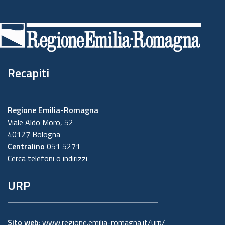
Piè
di
pagina
Recapiti
Regione Emilia-Romagna
Viale Aldo Moro, 52
40127 Bologna
Centralino
051 5271
Cerca telefoni o indirizzi
URP
Sito web:
www.regione.emilia-romagna.it/urp/