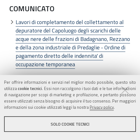
COMUNICATO
Lavori di completamento del collettamento al
depuratore del Capoluogo degli scarichi delle
acque nere delle frazioni di Badagnano, Rezzano
e della zona industriale di Predaglie - Ordine di
pagamento diretto delle indennita' di
occupazione temporanea
Per offrire informazioni e servizi nel miglior modo possibile, questo sito
COMUNE DI MODENA
utilizza
cookie tecnici
. Essi non raccolgono i tuoi dati e le tue informazioni
di navigazione per scopi di marketing e profilazione, e pertanto possono
essere utilizzati senza bisogno di acquisire il tuo consenso. Per maggiori
COMUNICATO
informazioni sui cookie utilizzati leggi la nostra
Privacy policy
.
Estratto decreto di espropriazione a favore del
SOLO COOKIE TECNICI
Comune di Modena di aree di proprieta'
Malvezzi Lauro e Bosco/De Rosa/Medici/Di