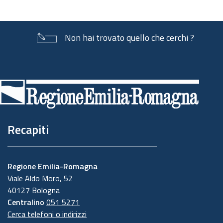
Non hai trovato quello che cerchi ?
Piè
di
pagina
Recapiti
Regione Emilia-Romagna
Viale Aldo Moro, 52
40127 Bologna
Centralino
051 5271
Cerca telefoni o indirizzi