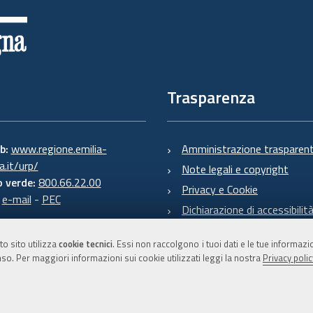
Trasparenza
eb:
www.regione.emilia-
Amministrazione trasparen
.it/urp/
Note legali e copyright
 verde:
800.66.22.00
Privacy e Cookie
:
e-mail
-
PEC
Dichiarazione di accessibilit
to sito utilizza
cookie tecnici
. Essi non raccolgono i tuoi dati e le tue informaz
so. Per maggiori informazioni sui cookie utilizzati leggi la nostra
Privacy polic
C.F. 800.625.903.79