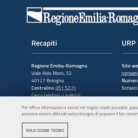
di
pagina
Recapiti
URP
Regione Emilia-Romagna
Sito w
Viale Aldo Moro, 52
romagna
40127 Bologna
Numero
Centralino
051 5271
Scrivici
Cerca telefoni o indirizzi
Per offrire informazioni e servizi nel miglior modo possibile, ques
possono essere utilizzati senza bisogno di acquisire il tuo consen
SOLO COOKIE TECNICI