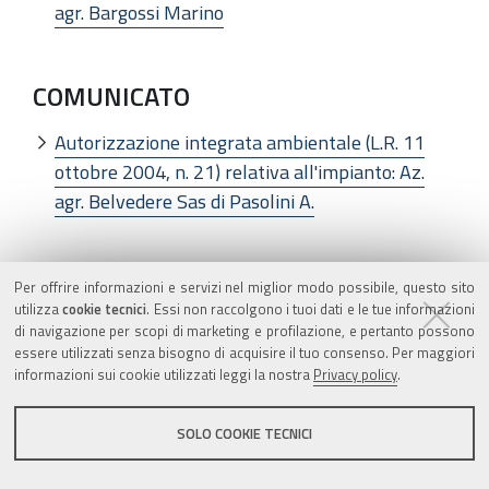
agr. Bargossi Marino
COMUNICATO
Autorizzazione integrata ambientale (L.R. 11
ottobre 2004, n. 21) relativa all'impianto: Az.
agr. Belvedere Sas di Pasolini A.
REGIONE EMILIA-ROMAGNA
Per offrire informazioni e servizi nel miglior modo possibile, questo sito
utilizza
cookie tecnici
. Essi non raccolgono i tuoi dati e le tue informazioni
di navigazione per scopi di marketing e profilazione, e pertanto possono
DELIBERAZIONE DELLA GIUNTA
essere utilizzati senza bisogno di acquisire il tuo consenso. Per maggiori
informazioni sui cookie utilizzati leggi la nostra
Privacy policy
.
REGIONALE 27 marzo 2008, n. 370
Concorso dello Stato per il rinnovo del contratto
SOLO COOKIE TECNICI
relativo al settore trasporto pubblico locale -