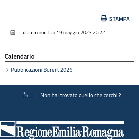
Azioni
STAMPA
sul
ultima modifica
19 maggio 2023 20:22
documento
Calendario
Pubblicazioni Burert 2026
Non hai trovato quello che cerchi ?
Piè
di
pagina