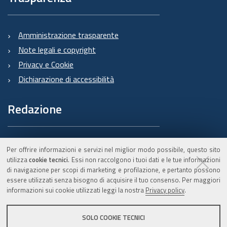
Amministrazione trasparente
Note legali e copyright
Privacy e Cookie
Dichiarazione di accessibilità
Redazione
Informazioni sul Burert
Per offrire informazioni e servizi nel miglior modo possibile, questo sito
e contatti
utilizza
cookie tecnici
. Essi non raccolgono i tuoi dati e le tue informazioni
di navigazione per scopi di marketing e profilazione, e pertanto possono
essere utilizzati senza bisogno di acquisire il tuo consenso. Per maggiori
informazioni sui cookie utilizzati leggi la nostra
Privacy policy
.
C.F. 800.625.903.79
SOLO COOKIE TECNICI