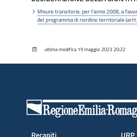
Misure transitorie, per l'anno 2008, a fav
del programma di riordino territoriale (artt
ultima modifica
19 maggio 2023 20:22
Piè
di
pagina
Recapiti
URP