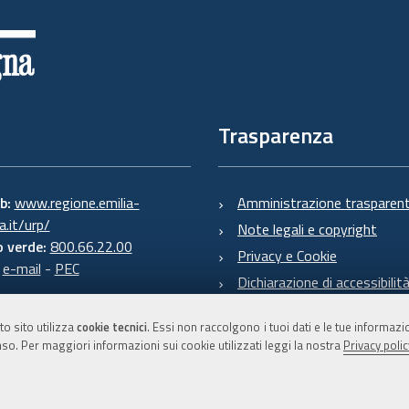
Trasparenza
eb:
www.regione.emilia-
Amministrazione trasparen
.it/urp/
Note legali e copyright
 verde:
800.66.22.00
Privacy e Cookie
:
e-mail
-
PEC
Dichiarazione di accessibilit
to sito utilizza
cookie tecnici
. Essi non raccolgono i tuoi dati e le tue informaz
so. Per maggiori informazioni sui cookie utilizzati leggi la nostra
Privacy polic
C.F. 800.625.903.79