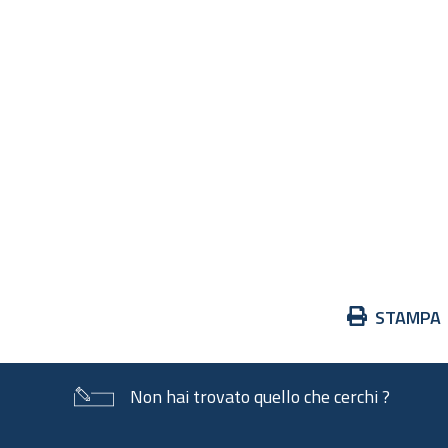
Azioni
STAMPA
sul
documento
Non hai trovato quello che cerchi ?