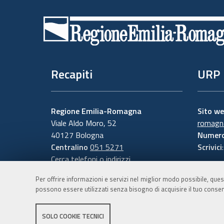
di
pagina
Recapiti
URP
Regione Emilia-Romagna
Sito w
Viale Aldo Moro, 52
romagna
40127 Bologna
Numero
Centralino
051 5271
Scrivici
Cerca telefoni o indirizzi
Per offrire informazioni e servizi nel miglior modo possibile, ques
possono essere utilizzati senza bisogno di acquisire il tuo consen
SOLO COOKIE TECNICI