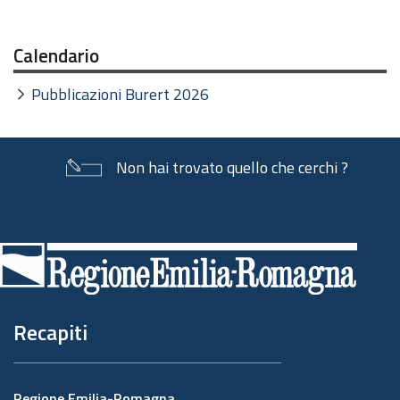
Calendario
Pubblicazioni Burert 2026
Non hai trovato quello che cerchi ?
Piè
di
pagina
Recapiti
Regione Emilia-Romagna