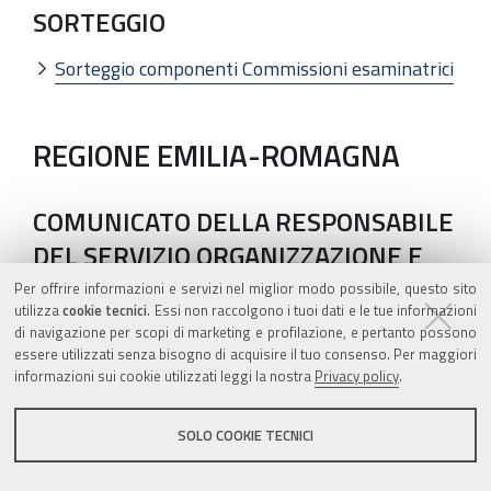
SORTEGGIO
Sorteggio componenti Commissioni esaminatrici
REGIONE EMILIA-ROMAGNA
COMUNICATO DELLA RESPONSABILE
DEL SERVIZIO ORGANIZZAZIONE E
SVILUPPO
Per offrire informazioni e servizi nel miglior modo possibile, questo sito
utilizza
cookie tecnici
. Essi non raccolgono i tuoi dati e le tue informazioni
di navigazione per scopi di marketing e profilazione, e pertanto possono
Avviso di selezione tramite procedura
essere utilizzati senza bisogno di acquisire il tuo consenso. Per maggiori
comparativa per incarichi professionali di lavoro
informazioni sui cookie utilizzati leggi la nostra
Privacy policy
.
autonomo
SOLO COOKIE TECNICI
AZIENDA OSPEDALIERO-