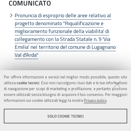
COMUNICATO
Pronuncia di esproprio delle aree relativo al
progetto denominato "Riqualificazione e
miglioramento funzionale della viabilita' di
collegamento con la Strada Statale n. 9 'Via
Emilia' nel territorio del comune di Lugagnano
Val d'Arda"
COMUNE DI BOLOGNA
Per offrire informazioni e servizi nel miglior modo possibile, questo sito
utilizza
cookie tecnici
. Essi non raccolgono i tuoi dati e le tue informazioni
di navigazione per scopi di marketing e profilazione, e pertanto possono
COMUNICATO
essere utilizzati senza bisogno di acquisire il tuo consenso. Per maggiori
informazioni sui cookie utilizzati leggi la nostra
Privacy policy
.
Progetto definitivo dell'opera consistente nella
realizzazione del tratto di Via Corelli in
SOLO COOKIE TECNICI
prossimita' della rotatoria Mafalda di Savoia.