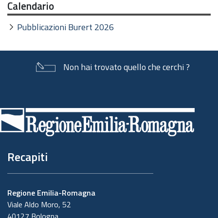
Calendario
Pubblicazioni Burert 2026
Non hai trovato quello che cerchi ?
Piè
di
pagina
Recapiti
Regione Emilia-Romagna
Viale Aldo Moro, 52
40127 Bologna