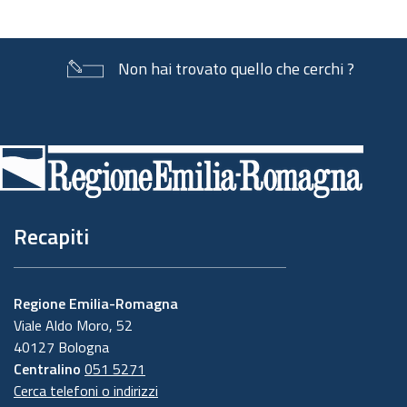
Non hai trovato quello che cerchi ?
Piè
di
pagina
Recapiti
Regione Emilia-Romagna
Viale Aldo Moro, 52
40127 Bologna
Centralino
051 5271
Cerca telefoni o indirizzi