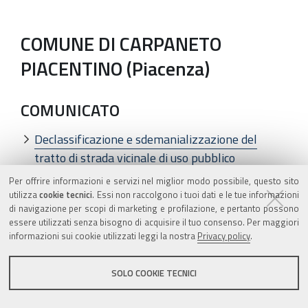
COMUNE DI CARPANETO
PIACENTINO (Piacenza)
COMUNICATO
Declassificazione e sdemanializzazione del
tratto di strada vicinale di uso pubblico
denominata "della Corradina" compreso tra Via
Per offrire informazioni e servizi nel miglior modo possibile, questo sito
Dante Alighieri e intersezione con Via Grazia
utilizza
cookie tecnici
. Essi non raccolgono i tuoi dati e le tue informazioni
di navigazione per scopi di marketing e profilazione, e pertanto possono
Deledda
essere utilizzati senza bisogno di acquisire il tuo consenso. Per maggiori
informazioni sui cookie utilizzati leggi la nostra
Privacy policy
.
COMUNE DI CASALECCHIO DI
SOLO COOKIE TECNICI
RENO (Bologna)