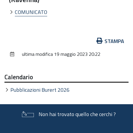
COMUNICATO
Azioni
STAMPA
sul
ultima modifica
19 maggio 2023 20:22
documento
Calendario
Pubblicazioni Burert 2026
Non hai trovato quello che cerchi ?
Piè