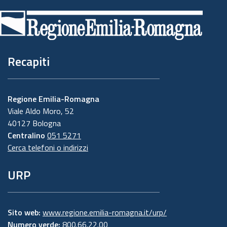
di
pagina
Recapiti
Regione Emilia-Romagna
Viale Aldo Moro, 52
40127 Bologna
Centralino
051 5271
Cerca telefoni o indirizzi
URP
Sito web:
www.regione.emilia-romagna.it/urp/
Numero verde:
800.66.22.00