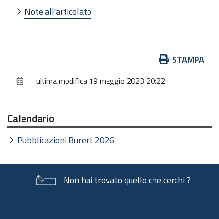
Note all'articolato
Azioni
STAMPA
sul
ultima modifica
19 maggio 2023 20:22
documento
Calendario
Pubblicazioni Burert 2026
Non hai trovato quello che cerchi ?
Piè