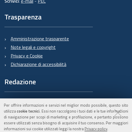
Scrivici
:
e-mail
-
PEC
Trasparenza
Amministrazione trasparente
Note legali e copyright
Privacy e Cookie
Dichiarazione di accessibilità
Redazione
Informazioni sul Burert
Per offrire informazioni e servizi nel miglior modo possibile, questo sito
e contatti
utilizza
cookie tecnici
. Essi non raccolgono i tuoi dati e le tue informazioni
di navigazione per scopi di marketing e profilazione, e pertanto possono
essere utilizzati senza bisogno di acquisire il tuo consenso. Per maggiori
informazioni sui cookie utilizzati leggi la nostra
Privacy policy
.