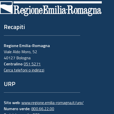
di
pagina
Recapiti
Regione Emilia-Romagna
Viale Aldo Moro, 52
40127 Bologna
Centralino
051 5271
Cerca telefoni o indirizzi
URP
Sito web:
www.regione.emilia-romagna.it/urp/
Numero verde:
800.66.22.00