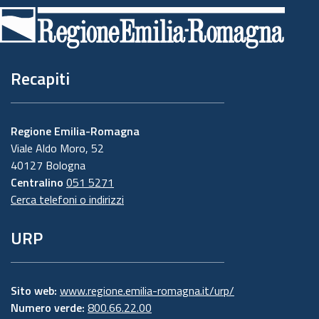
di
pagina
Recapiti
Regione Emilia-Romagna
Viale Aldo Moro, 52
40127 Bologna
Centralino
051 5271
Cerca telefoni o indirizzi
URP
Sito web:
www.regione.emilia-romagna.it/urp/
Numero verde:
800.66.22.00