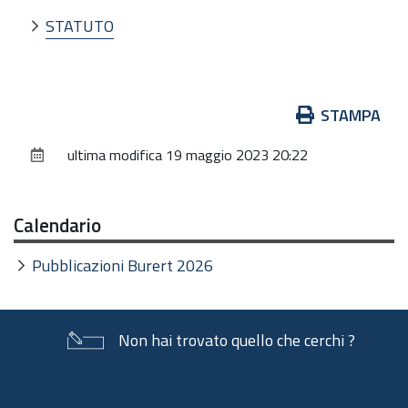
STATUTO
Azioni
STAMPA
sul
ultima modifica
19 maggio 2023 20:22
documento
Calendario
Pubblicazioni Burert 2026
Non hai trovato quello che cerchi ?
Piè