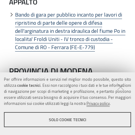
APPALTO
Bando di gara per pubblico incanto per lavori di
ripristino di parte delle opere di difesa
dell'arginatura in destra idraulica del fiume Po in
localita' Froldi Uniti - IV tronco di custodia -
Comune di RO - Ferrara (FE-E-779)
PROVINCIA DI MODENA
Per offrire informazioni e servizi nel miglior modo possibile, questo sito
utilizza
cookie tecnici
. Essi non raccolgono i tuoi dati e le tue informazioni
APPALTO
di navigazione per scopi di marketing e profilazione, e pertanto possono
essere utilizzati senza bisogno di acquisire il tuo consenso. Per maggiori
Bando di gara per pubblico incanto - Strade
informazioni sui cookie utilizzati leggi la nostra
Privacy policy
.
provinciali della media e alta pianura: lavori di
manutenzione straordinaria dei piani stradali ed
SOLO COOKIE TECNICI
opere complementari - Anno 2006