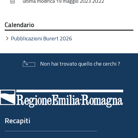
ultima modifica
19 maggio 2023 20:22
documento
Calendario
Pubblicazioni Burert 2026
Non hai trovato quello che cerchi ?
Piè
di
pagina
Recapiti