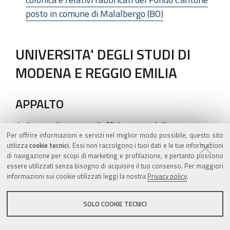
posto in comune di Malalbergo (BO)
UNIVERSITA' DEGLI STUDI DI
MODENA E REGGIO EMILIA
APPALTO
Avviso di gara per l'affidamento della copertura
Per offrire informazioni e servizi nel miglior modo possibile, questo sito
assicurativa dell'Ateneo - S1806
utilizza
cookie tecnici
. Essi non raccolgono i tuoi dati e le tue informazioni
di navigazione per scopi di marketing e profilazione, e pertanto possono
essere utilizzati senza bisogno di acquisire il tuo consenso. Per maggiori
APPALTO
informazioni sui cookie utilizzati leggi la nostra
Privacy policy
.
Avviso di gara per la fornitura di materiale
SOLO COOKIE TECNICI
grafico ad uso delle Segreterie studenti e degli
Uffici amministrativi - Cod. F3206