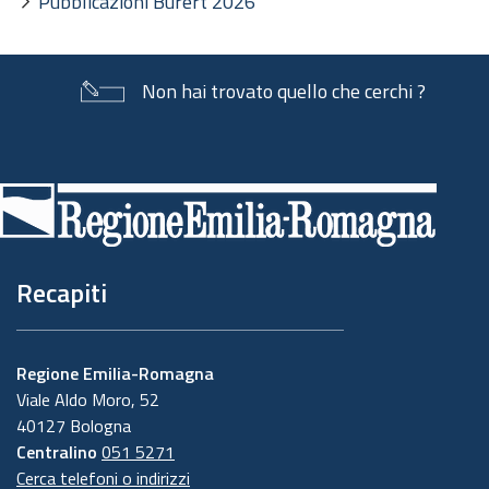
Pubblicazioni Burert 2026
Non hai trovato quello che cerchi ?
Piè
di
pagina
Recapiti
Regione Emilia-Romagna
Viale Aldo Moro, 52
40127 Bologna
Centralino
051 5271
Cerca telefoni o indirizzi