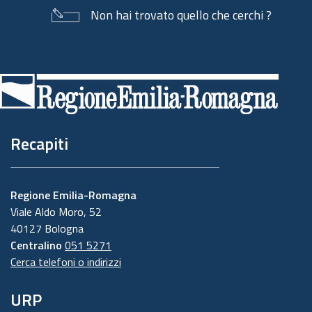
Non hai trovato quello che cerchi ?
Piè
di
pagina
Recapiti
Regione Emilia-Romagna
Viale Aldo Moro, 52
40127 Bologna
Centralino
051 5271
Cerca telefoni o indirizzi
URP