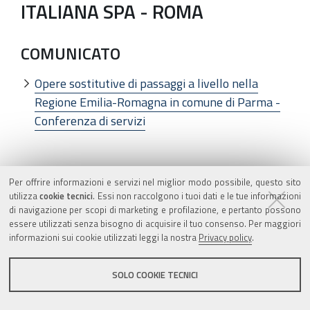
ITALIANA SPA - ROMA
COMUNICATO
Opere sostitutive di passaggi a livello nella
Regione Emilia-Romagna in comune di Parma -
Conferenza di servizi
COMUNICATO
Per offrire informazioni e servizi nel miglior modo possibile, questo sito
utilizza
cookie tecnici
. Essi non raccolgono i tuoi dati e le tue informazioni
Opere sostitutive di passaggi a livello nella
di navigazione per scopi di marketing e profilazione, e pertanto possono
regione Emilia-Romagna in comune di Collecchio
essere utilizzati senza bisogno di acquisire il tuo consenso. Per maggiori
informazioni sui cookie utilizzati leggi la nostra
Privacy policy
.
- Conferenza di servizi
SOLO COOKIE TECNICI
ARPA - AGENZIA REGIONALE