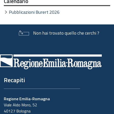
Calendario
Pubblicazioni Burert 2026
Non hai trovato quello che cerchi ?
Piè
di
pagina
Recapiti
Regione Emilia-Romagna
Viale Aldo Moro, 52
40127 Bologna