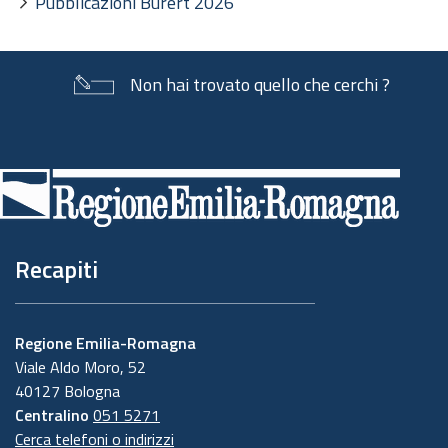
Pubblicazioni Burert 2026
Non hai trovato quello che cerchi ?
Piè
di
pagina
Recapiti
Regione Emilia-Romagna
Viale Aldo Moro, 52
40127 Bologna
Centralino
051 5271
Cerca telefoni o indirizzi