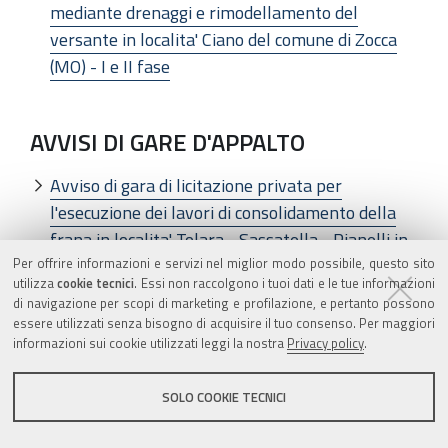
mediante drenaggi e rimodellamento del
versante in localita' Ciano del comune di Zocca
(MO) - I e II fase
AVVISI DI GARE D'APPALTO
Avviso di gara di licitazione privata per
l'esecuzione dei lavori di consolidamento della
frana in localita' Tolara - Sassatella - Pianelli in
Per offrire informazioni e servizi nel miglior modo possibile, questo sito
comune di Frassinoro (MO)
utilizza
cookie tecnici
. Essi non raccolgono i tuoi dati e le tue informazioni
di navigazione per scopi di marketing e profilazione, e pertanto possono
essere utilizzati senza bisogno di acquisire il tuo consenso. Per maggiori
AVVISI DI GARE D'APPALTO
informazioni sui cookie utilizzati leggi la nostra
Privacy policy
.
Avviso di gara di licitazione privata per
SOLO COOKIE TECNICI
l'esecuzione dei lavori di consolidamento del
versante Lama di Monchio in comune di