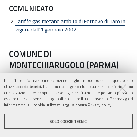
COMUNICATO
Tariffe gas metano ambito di Fornovo di Taro in
vigore dall'1 gennaio 2002
COMUNE DI
MONTECHIARUGOLO (PARMA)
Per offrire informazioni e servizi nel miglior modo possibile, questo sito
COMUNICATO
utilizza
cookie tecnici
. Essi non raccolgono i tuoi dati e le tue informazioni
di navigazione per scopi di marketing e profilazione, e pertanto possono
Tariffe gas metano ambito di Montechiarugolo
essere utilizzati senza bisogno di acquisire il tuo consenso. Per maggiori
in vigore dall'1 gennaio 2002
informazioni sui cookie utilizzati leggi la nostra
Privacy policy
.
SOLO COOKIE TECNICI
COMUNE DI SISSA (PARMA)