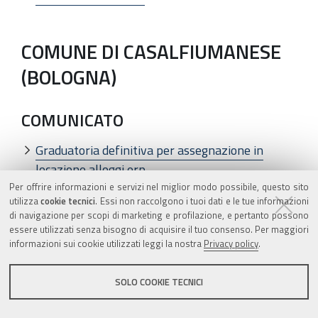
COMUNE DI CASALFIUMANESE
(BOLOGNA)
COMUNICATO
Graduatoria definitiva per assegnazione in
locazione alloggi erp
Per offrire informazioni e servizi nel miglior modo possibile, questo sito
utilizza
cookie tecnici
. Essi non raccolgono i tuoi dati e le tue informazioni
di navigazione per scopi di marketing e profilazione, e pertanto possono
COMUNE DI CASTELVETRO
essere utilizzati senza bisogno di acquisire il tuo consenso. Per maggiori
PIACENTINO (PIACENZA)
informazioni sui cookie utilizzati leggi la nostra
Privacy policy
.
SOLO COOKIE TECNICI
COMUNICATO