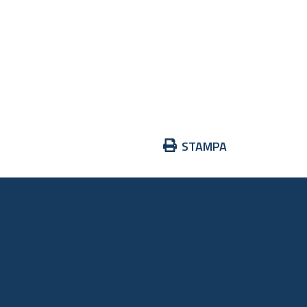
Azioni
STAMPA
sul
documento