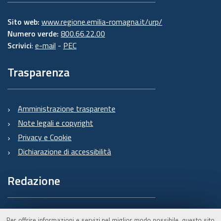
Sito web:
www.regione.emilia-romagna.it/urp/
Numero verde:
800.66.22.00
Scrivici
:
e-mail
-
PEC
Trasparenza
Amministrazione trasparente
Note legali e copyright
Privacy e Cookie
Dichiarazione di accessibilità
Redazione
Informazioni sul Burert
Per offrire informazioni e servizi nel miglior modo possibile, questo sito