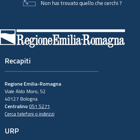
Non hai trovato quello che cerchi ?
Piè
di
pagina
Recapiti
Regione Emilia-Romagna
Viale Aldo Moro, 52
40127 Bologna
Centralino
051 5271
Cerca telefoni o indirizzi
URP