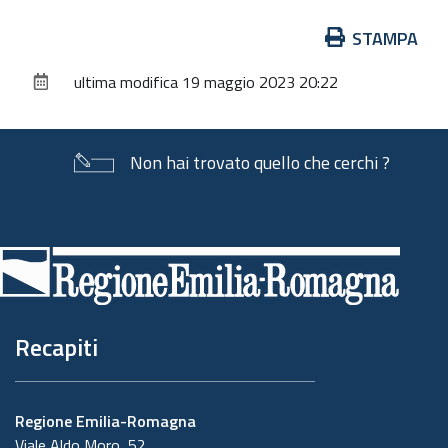
Azioni
STAMPA
sul
ultima modifica
19 maggio 2023 20:22
documento
Non hai trovato quello che cerchi ?
Piè
di
pagina
Recapiti
Regione Emilia-Romagna
Viale Aldo Moro, 52