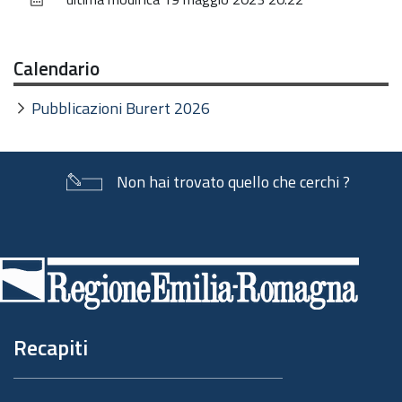
documento
Calendario
Pubblicazioni Burert 2026
Non hai trovato quello che cerchi ?
Piè
di
pagina
Recapiti