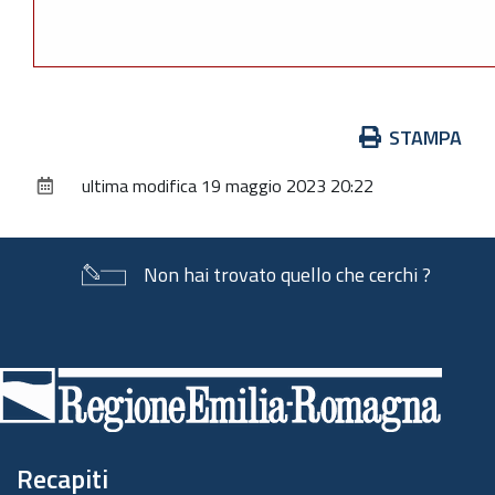
Azioni
STAMPA
sul
ultima modifica
19 maggio 2023 20:22
documento
Non hai trovato quello che cerchi ?
Piè
di
pagina
Recapiti